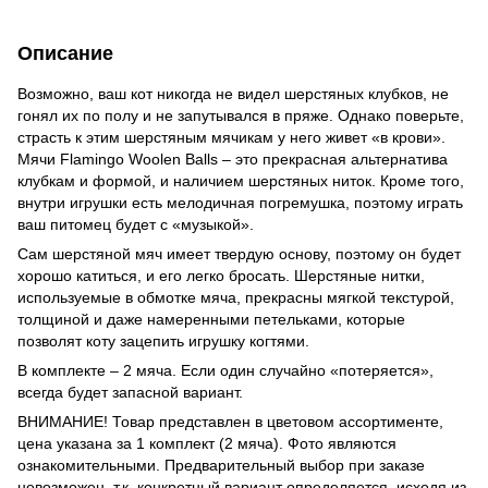
Описание
Возможно, ваш кот никогда не видел шерстяных клубков, не
гонял их по полу и не запутывался в пряже. Однако поверьте,
страсть к этим шерстяным мячикам у него живет «в крови».
Мячи Flamingo Woolen Balls – это прекрасная альтернатива
клубкам и формой, и наличием шерстяных ниток. Кроме того,
внутри игрушки есть мелодичная погремушка, поэтому играть
ваш питомец будет с «музыкой».
Сам шерстяной мяч имеет твердую основу, поэтому он будет
хорошо катиться, и его легко бросать. Шерстяные нитки,
используемые в обмотке мяча, прекрасны мягкой текстурой,
толщиной и даже намеренными петельками, которые
позволят коту зацепить игрушку когтями.
В комплекте – 2 мяча. Если один случайно «потеряется»,
всегда будет запасной вариант.
ВНИМАНИЕ! Товар представлен в цветовом ассортименте,
цена указана за 1 комплект (2 мяча). Фото являются
ознакомительными. Предварительный выбор при заказе
невозможен, т.к. конкретный вариант определяется, исходя из