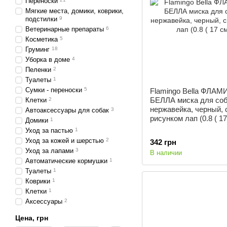
Переноски
Мягкие места, домики, коврики,
подстилки
9
Ветеринарные препараты
6
Косметика
5
Груминг
18
Уборка в доме
4
Пеленки
2
Туалеты
1
Сумки - переноски
5
Flamingo Bella ФЛА
БЕЛЛА миска для соб
Клетки
2
нержавейка, черный, 
Автоаксессуары для собак
3
рисунком лап (0.8 ( 17
Домики
1
Уход за пастью
1
Уход за кожей и шерстью
2
342 грн
Уход за лапами
3
В наличии
Автоматические кормушки
1
Туалеты
1
Коврики
1
Клетки
1
Аксессуары
2
Цена, грн