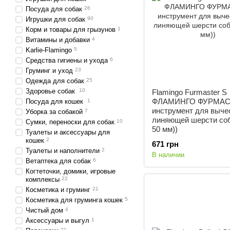
Посуда для собак
26
Игрушки для собак
90
Корм и товары для грызунов
1
Витамины и добавки
4
Karlie-Flamingo
5
Средства гигиены и ухода
6
Груминг и уход
23
Одежда для собак
25
Здоровье собак
10
Flamingo Furmaster S
ФЛАМИНГО ФУРМАС
Посуда для кошек
1
инструмент для выче
Уборка за собакой
7
линяющей шерсти соб
Сумки, переноски для собак
10
50 мм))
Туалеты и аксессуары для
кошек
2
671 грн
Туалеты и наполнители
2
В наличии
Ветаптека для собак
6
Когтеточки, домики, игровые
комплексы
22
Косметика и груминг
21
Косметика для груминга кошек
5
Чистый дом
4
Аксессуары и выгул
1
21