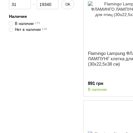
От Цена, грн
До Цена, грн
OK
Наличие
В наличии
170
Нет в наличии
136
Flamingo Lampung 
ЛАМПУНГ клетка для
(30х22,5х38 см)
891 грн
В наличии