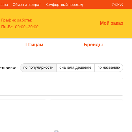
Укр
Рус
тавка
Обмен и возврат
Комфортный переход
График работы:
Мой заказ
Пн-Вс 09:00–20:00
Птицам
Бренды
по популярности
сначала дешевле
по названию
ртировка: