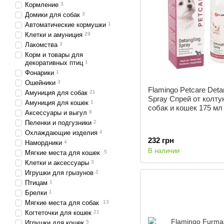
Кормление
3
Домики для собак
3
Автоматические кормушки
1
Клетки и амуниция
29
Лакомства
3
Корм и товары для
декоративных птиц
1
Фонарики
1
Ошейники
3
Flamingo Petcare Deta
Амуниция для собак
21
Spray Спрей от колту
Амуниция для кошек
1
собак и кошек 175 мл
Аксессуары и выгул
8
Пеленки и подгузники
2
Охлаждающие изделия
4
232 грн
Намордники
4
В наличии
Мягкие места для кошек
5
Клетки и аксессуары
3
Игрушки для грызунов
2
Птицам
1
Брелки
1
Мягкие места для собак
13
Когтеточки для кошек
21
Игрушки для кошек
5