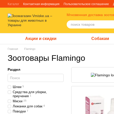
Перейти к основному контенту
Каталог
Контактная информация
Пользовательское соглашение
Отзывы о магазине
Блог
О нас
Факты про TM Грандорф
Мгновенная доставка зоото
Акции и скидки
Собакам
Главная
Flamingo
Зоотовары Flamingo
Раздел
Шлеи
5
Средства для уборки,
приучения
1
Миски
25
Лежанки для собак
6
Поводки
7