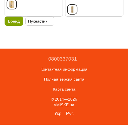
Бренд
Пухнастик
0800337031
Контактная информация
Полная версия сайта
Карта сайта
© 2014—2026
VMISKE.ua
Укр
Рус