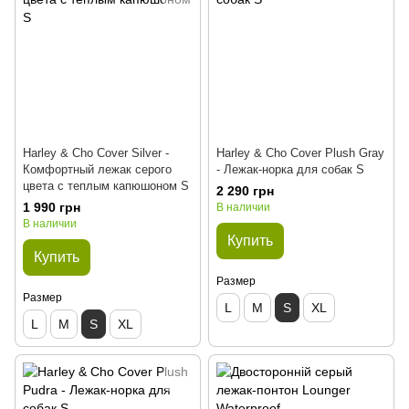
Harley & Cho Cover Silver -
Harley & Cho Cover Plush Gray
Комфортный лежак серого
- Лежак-норка для собак S
цвета с теплым капюшоном S
2 290 грн
1 990 грн
В наличии
В наличии
Купить
Купить
Размер
Размер
L
M
S
XL
L
M
S
XL