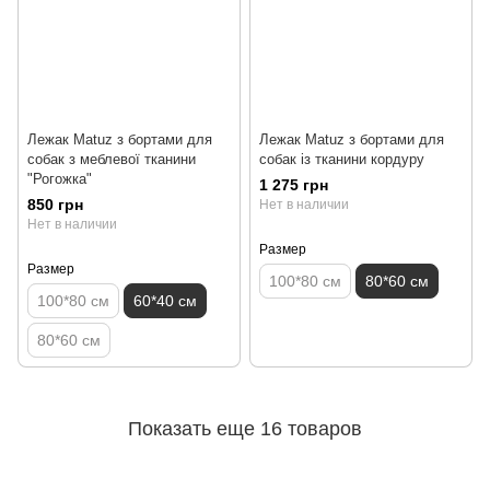
Лежак Matuz з бортами для
Лежак Matuz з бортами для
собак з меблевої тканини
собак із тканини кордуру
"Рогожка"
1 275 грн
850 грн
Нет в наличии
Нет в наличии
Размер
Размер
100*80 см
80*60 см
100*80 см
60*40 см
80*60 см
Показать еще 16 товаров