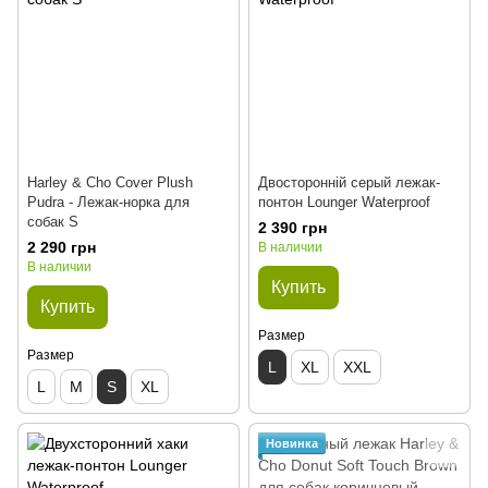
Harley & Cho Cover Plush
Двосторонній серый лежак-
Pudra - Лежак-норка для
понтон Lounger Waterproof
собак S
2 390 грн
2 290 грн
В наличии
В наличии
Купить
Купить
Размер
Размер
L
XL
XXL
L
M
S
XL
Новинка