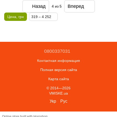
Назад
Вперед
4
из 5
Цена, грн
319 – 4 252
0800337031
Контактная информация
Полная версия сайта
Карта сайта
© 2014—2026
VMISKE.ua
Укр
Рус
Online store built with Horoshop