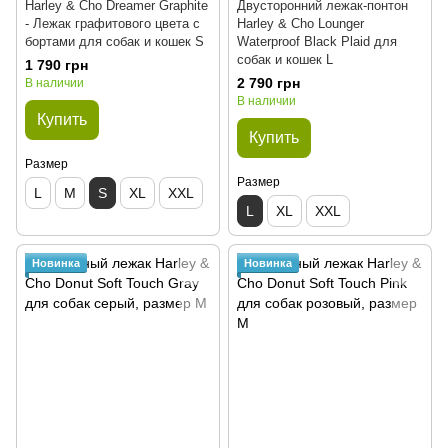
Harley & Cho Dreamer Graphite
Двусторонний лежак-понтон
- Лежак графитового цвета с
Harley & Cho Lounger
бортами для собак и кошек S
Waterproof Black Plaid для
собак и кошек L
1 790 грн
2 790 грн
В наличии
В наличии
Купить
Купить
Размер
Размер
L
M
S
XL
XXL
L
XL
XXL
Новинка
Новинка