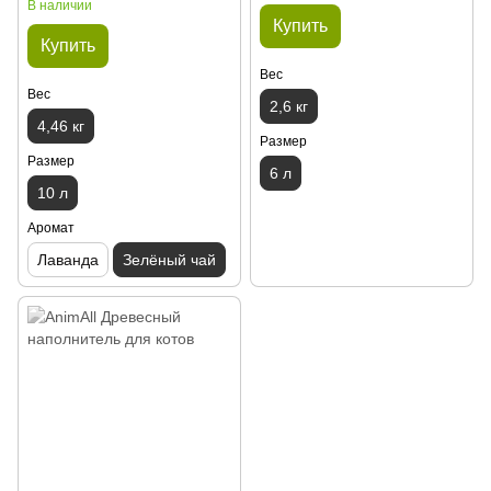
В наличии
Купить
Купить
Вес
Вес
2,6 кг
4,46 кг
Размер
Размер
6 л
10 л
Аромат
Лаванда
Зелёный чай