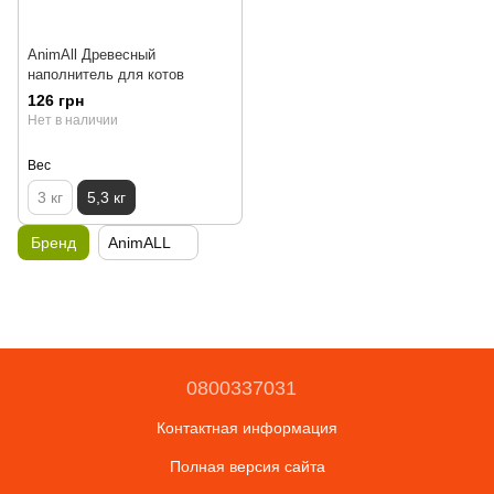
AnimAll Древесный
наполнитель для котов
126 грн
Нет в наличии
Вес
3 кг
5,3 кг
Бренд
AnimALL
0800337031
Контактная информация
Полная версия сайта