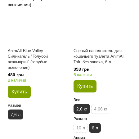
AnimAll Blue Valley
Соевый наполнитель для
Силикагель "Голубой
кошачьего туалета AnimAll
аквамарин" (голубые
Tofu без запаха, 6 л
включения)
353 грн
480 грн
В наличии
В наличии
Купить
Купить
Вес
Размер
2,6 кг
4,66 кг
7,6 л
Размер
10 л
6 л
Аромат