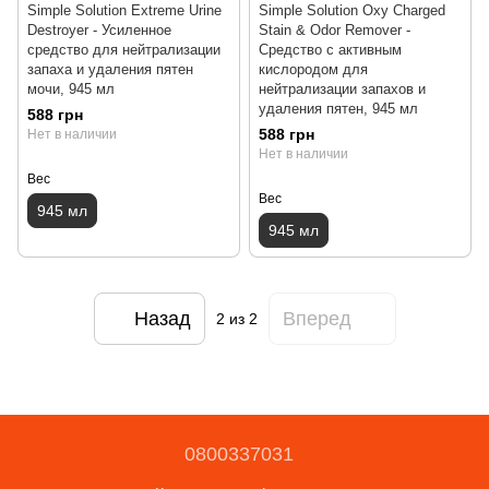
Simple Solution Extreme Urine
Simple Solution Oxy Charged
Destroyer - Усиленное
Stain & Odor Remover -
средство для нейтрализации
Средство с активным
запаха и удаления пятен
кислородом для
мочи, 945 мл
нейтрализации запахов и
удаления пятен, 945 мл
588 грн
588 грн
Нет в наличии
Нет в наличии
Вес
Вес
945 мл
945 мл
Назад
Вперед
2
из 2
0800337031