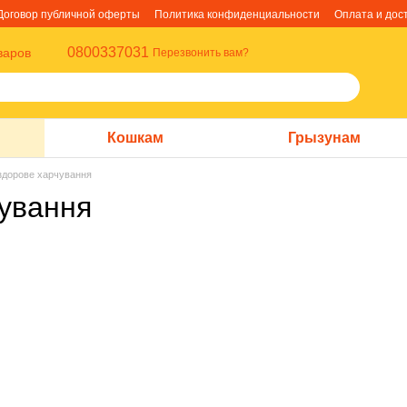
Договор публичной оферты
Политика конфиденциальности
Оплата и дос
0800337031
варов
Перезвонить вам?
Кошкам
Грызунам
 здорове харчування
чування