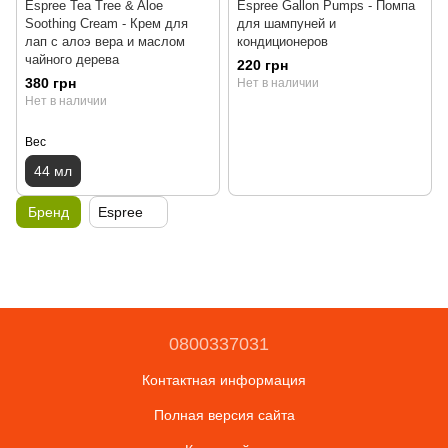
Espree Tea Tree & Aloe
Espree Gallon Pumps - Помпа
Soothing Cream - Крем для
для шампуней и
лап с алоэ вера и маслом
кондиционеров
чайного дерева
220 грн
380 грн
Нет в наличии
Нет в наличии
Вес
44 мл
Бренд
Espree
0800337031
Контактная информация
Полная версия сайта