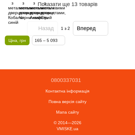
Показати ще 13 товарів
Назад
Вперед
1
з 2
Ціна, грн
165 – 5 093
0800337031
Контактна інформація
Повна версія сайту
Мапа сайту
© 2014—2026
VMISKE.ua