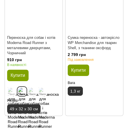
Переноска для собак і котів
Сумка переноска - автокрісло
Moderna Road Runner з
WP Merchandise для тварин
металевими дверцятами,
Shell, з тканини оксфорд
Чорничний
2 799 грн
910 грн
Під замовлення
В наявності
Купити
Купити
Вага
1,3 кг
Розмір
49 х 32 х 30 см