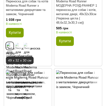
Переноска для собак та котів
Moderna Road Runner
Moderna Road Runner з
МОДЕРНА РОУД-РАННЕР 1
металевими дверцятами та
переноска для собак і котів,
замком, Чорничний
металеві двері, 49х32х30см
(Червона цегла (
1 038 грн
48,6х32,3х30,3 см))
В наявності
505 грн
Купити
В наявності
Купити
Розмір
49 х 32 х 30 см