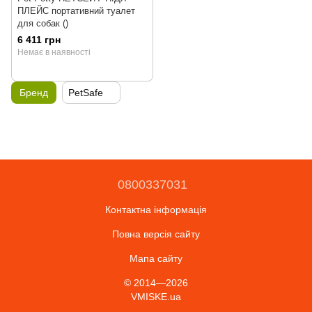
ПЛЕЙС портативний туалет
для собак ()
6 411 грн
Немає в наявності
Бренд
PetSafe
0800337031
Контактна інформація
Повна версія сайту
Мапа сайту
© 2014—2026
VMISKE.ua