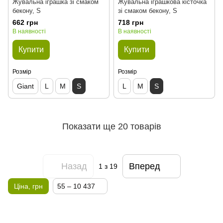
Жувальна іграшка зі смаком
Жувальна іграшкова кісточка
бекону, S
зі смаком бекону, S
662 грн
718 грн
В наявності
В наявності
Купити
Купити
Розмір
Розмір
Giant
L
M
S
L
M
S
Показати ще 20 товарів
Назад
Вперед
1
з 19
Ціна, грн
55 – 10 437