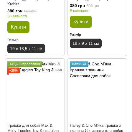
Krabitz
380 грн
506 грн
380 грн
В наявності
506 грн
В наявності
Купити
Купити
Розмір
Розмір
19 x 9 x 11 см
19 x 16,5 x 11 см
Акційні пропозиції
Новинка
−25%
Іграшка для собак Max &
Harley & Cho М'яка іграшка з
Molly Tuggles Toy King Julian
тканини Сосисочки для собак