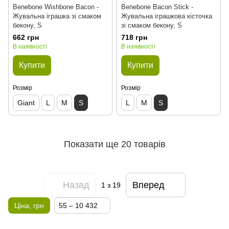
Benebone Wishbone Bacon -
Benebone Bacon Stick -
Жувальна іграшка зі смаком
Жувальна іграшкова кісточка
бекону, S
зі смаком бекону, S
662 грн
718 грн
В наявності
В наявності
Купити
Купити
Розмір
Розмір
Giant
L
M
S
L
M
S
Показати ще 20 товарів
Назад
Вперед
1
з 19
Ціна, грн
55 – 10 432