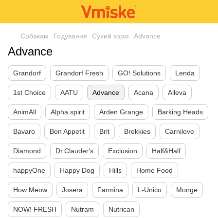
Собакам
Годування
Сухий корм
Advance
Advance
Grandorf
Grandorf Fresh
GO! Solutions
Lenda
1st Choice
AATU
Advance
Acana
Alleva
AnimAll
Alpha spirit
Arden Grange
Barking Heads
Bavaro
Bon Appetit
Brit
Brekkies
Carnilove
Diamond
Dr.Clauder's
Exclusion
Half&Half
happyOne
Happy Dog
Hills
Home Food
How Meow
Josera
Farmina
L-Unico
Monge
NOW! FRESH
Nutram
Nutrican