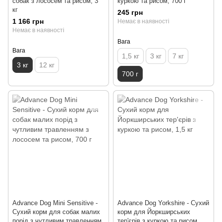
собак з лососем та рисом, 3
куркою та рисом, 700 г
кг
245 грн
1 166 грн
Немає в наявності
Немає в наявності
Вага
Вага
1,5 кг
3 кг
7 кг
3 кг
12 кг
700 г
Advance Dog Mini Sensitive -
Advance Dog Yorkshire - Сухий
Сухий корм для собак малих
корм для Йоркширських
порід з чутливим травленням
тер'єрів з куркою та рисом,