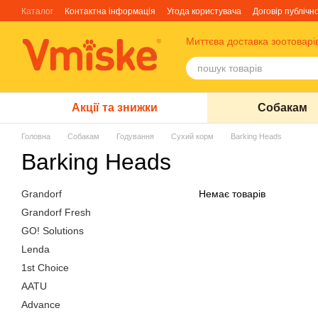
Перейти до основного контенту
Каталог
Контактна інформація
Угода користувача
Договір публічн
Блог
Про нас
Факти про TM Грандорф
Миттєва доставка зоотоварі
Акції та знижки
Собакам
Головна
Собакам
Годування
Сухий корм
Barking Heads
Barking Heads
Grandorf
Немає товарів
Grandorf Fresh
GO! Solutions
Lenda
1st Choice
AATU
Advance