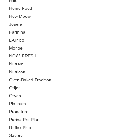
Hills
Home Food
How Meow
Josera
Farmina
L-Unico
Monge
NOW! FRESH
Nutram
Nutrican
Oven-Baked Tradition
Orijen
Orygo
Platinum
Pronature
Purina Pro Plan
Reflex Plus
Savory