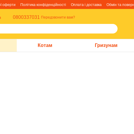
ої оферти
Політика конфіденційності
Оплата і доставка
Обмін та повер
0800337031
в
Передзвонити вам?
Котам
Гризунам