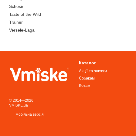
Schesir
Taste of the Wild
Trainer
Versele-Laga
Каталог
Акції та знижки
Собакам
Котам
© 2014—2026
VMISKE.ua
Мобільна версія