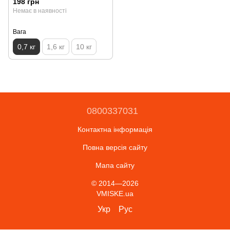
198 грн
Немає в наявності
Вага
0,7 кг
1,6 кг
10 кг
0800337031
Контактна інформація
Повна версія сайту
Мапа сайту
© 2014—2026
VMISKE.ua
Укр
Рус