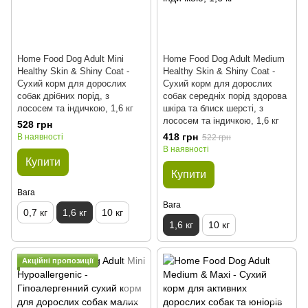
Home Food Dog Adult Mini
Home Food Dog Adult Medium
Healthy Skin & Shiny Coat -
Healthy Skin & Shiny Coat -
Сухий корм для дорослих
Сухий корм для дорослих
собак дрібних порід, з
собак середніх порід здорова
лососем та індичкою, 1,6 кг
шкіра та блиск шерсті, з
лососем та індичкою, 1,6 кг
528 грн
418 грн
В наявності
522 грн
В наявності
Купити
Купити
Вага
Вага
0,7 кг
1,6 кг
10 кг
1,6 кг
10 кг
Акційні пропозиції