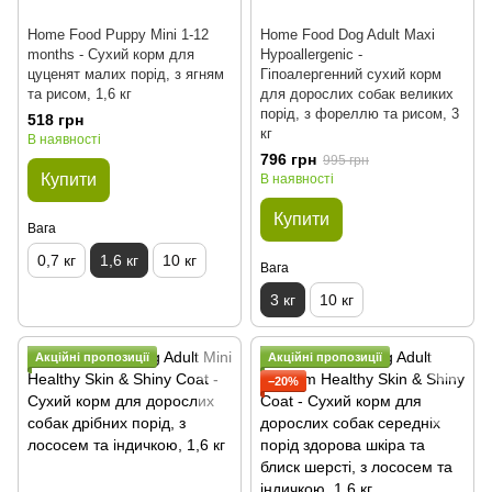
Home Food Puppy Mini 1-12
Home Food Dog Adult Maxi
months - Сухий корм для
Hypoallergenic -
цуценят малих порід, з ягням
Гіпоалергенний сухий корм
та рисом, 1,6 кг
для дорослих собак великих
порід, з фореллю та рисом, 3
518 грн
кг
В наявності
796 грн
995 грн
Купити
В наявності
Купити
Вага
0,7 кг
1,6 кг
10 кг
Вага
3 кг
10 кг
Акційні пропозиції
Акційні пропозиції
−20%