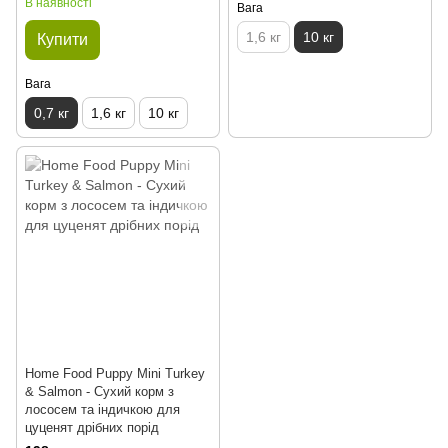
В наявності
Вага
1,6 кг
10 кг
Купити
Вага
0,7 кг
1,6 кг
10 кг
Home Food Puppy Mini Turkey
& Salmon - Сухий корм з
лососем та індичкою для
цуценят дрібних порід