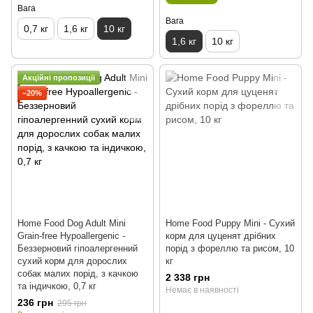
Вага
Вага
0,7 кг
1,6 кг
10 кг
1,6 кг
10 кг
Акційні пропозиції
−20%
Home Food Dog Adult Mini
Home Food Puppy Mini - Сухий
Grain-free Hypoallergenic -
корм для цуценят дрібних
Беззерновий гіпоалергенний
порід з фореллю та рисом, 10
сухий корм для дорослих
кг
собак малих порід, з качкою
2 338 грн
та індичкою, 0,7 кг
Немає в наявності
236 грн
295 грн