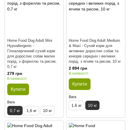
Home Food Dog Adult Mini
Home Food Dog Adult Medium
Hypoallergenic -
& Maxi - Сухий корм для
Гіпоалергенний сухий корм
активних дорослих собак та
для дорослих собак малих
юніорів середніх і великих
порід, з фореллю та рисом,
порід, з ягням та рисом, 10 кг
0,7 кг
2 894 грн
279 грн
В наявності
В наявності
Купити
Купити
Вага
Вага
1,6 кг
10 кг
0,7 кг
1,6 кг
10 кг