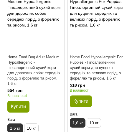
Home Food Dog Adult Medium
Home Food Hypoallergenic For
Hypoallergenic -
Puppies - Гіпоалергенний
Гіпоалергенний cухий корм
сухий корм для цуценят
для дорослих собак середніх
середніх та великих порід, з
порід, з фореллю та рисом,
фореллю та рисом, 1,6 кг
1,6 кг
518 грн
554 грн
В наявності
В наявності
Купити
Купити
Вага
Вага
1,6 кг
10 кг
1,6 кг
10 кг