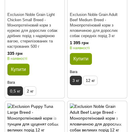
Exclusion Noble Grain Light
Exclusion Noble Grain Adult
Chiсken Small Breed -
Beef Medium Breed -
Монопротеїновий корм з
Монопротеїновий корм з
куркою для дорослих собак
яловичиною для дорослих
дрібних порід з надмірною
собак середніх порід 3 кг
вагою, стерилізованих та
1 395 грн
кастрованих 500 г
В наявності
335 грн
Купити
В наявності
Купити
Вага
3 кг
12 кг
Вага
0,5 кг
2 кг