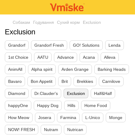
Собакам
Годування
Сухий корм
Exclusion
Exclusion
Grandorf
Grandorf Fresh
GO! Solutions
Lenda
1st Choice
AATU
Advance
Acana
Alleva
AnimAll
Alpha spirit
Arden Grange
Barking Heads
Bavaro
Bon Appetit
Brit
Brekkies
Carnilove
Diamond
Dr.Clauder's
Exclusion
Half&Half
happyOne
Happy Dog
Hills
Home Food
How Meow
Josera
Farmina
L-Unico
Monge
NOW! FRESH
Nutram
Nutrican