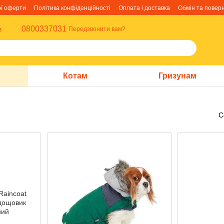
ої оферти
Політика конфіденційності
Оплата і доставка
Обмін та повер
0800337031
в
Передзвонити вам?
Котам
Гризунам
С