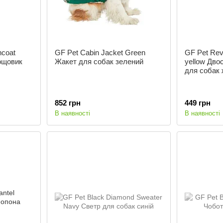
ncoat
GF Pet Cabin Jacket Green
GF Pet Reve
ощовик
Жакет для собак зелений
yellow Дво
для собак 
852 грн
449 грн
В наявності
В наявності