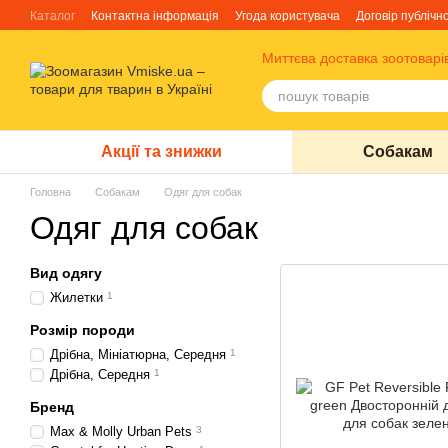
Перейти до основного контенту
Каталог
Контактна інформація
Угода користувача
Договір публічн
Блог
Про нас
Факти про TM Грандорф
Миттєва доставка зоотоварі
Акції та знижки
Собакам
Головна
Собакам
Одяг для собак
Одяг для собак
Вид одягу
Жилетки
1
Розмір породи
Дрібна, Мініатюрна, Середня
1
Дрібна, Середня
1
Бренд
Max & Molly Urban Pets
3