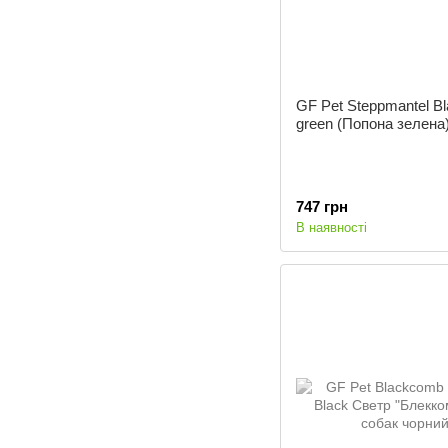
GF Pet Steppmantel B
green (Попона зелена
747 грн
В наявності