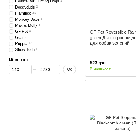
Coastal for Hunting Dogs
1
Doggyduds
2
Flamingo
25
Monkey Daze
6
Max & Molly
5
GF Pet
41
GF Pet Reversible Rai
green Двосторонній д
Guai
2
для собак зелений
Puppia
12
Show Tech
1
Ціна, грн
523 грн
Від Ціна, грн
До Ціна, грн
В наявності
ОК