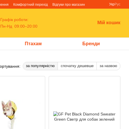
Укр
Рус
нення
Комфортний перехід
Відгуки про магазин
Графік роботи:
Мій кошик
Пн-Нд 09:00–20:00
Птахам
Бренди
за популярністю
спочатку дешевше
за назвою
ортування: