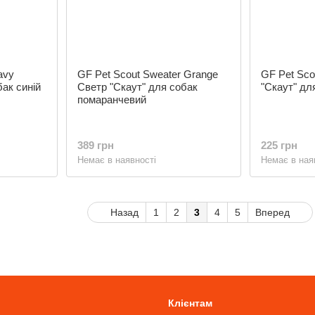
avy
GF Pet Scout Sweater Grange
GF Pet Sco
бак синій
Светр "Скаут" для собак
"Скаут" дл
помаранчевий
389 грн
225 грн
Немає в наявності
Немає в ная
Назад
1
2
3
4
5
Вперед
Клієнтам