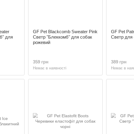
eater
GF Pet Blackcomb Sweater Pink
GF Pet Pat
б" для
Светр "Блеккомб" для собак
Светр для 
рожевий
359 грн
389 грн
Немає в наявності
Немає в ная