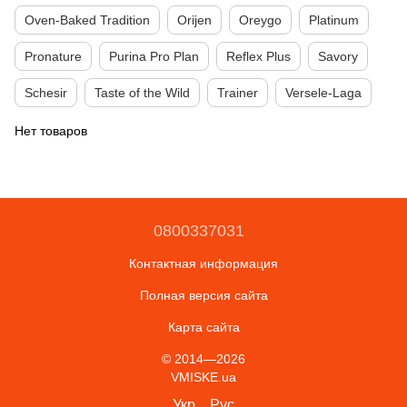
Oven-Baked Tradition
Orijen
Oreygo
Platinum
Pronature
Purina Pro Plan
Reflex Plus
Savory
Schesir
Taste of the Wild
Trainer
Versele-Laga
Нет товаров
0800337031
Контактная информация
Полная версия сайта
Карта сайта
© 2014—2026
VMISKE.ua
Укр
Рус