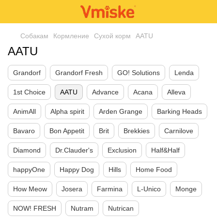
Собакам
Кормление
Сухой корм
AATU
AATU
Grandorf
Grandorf Fresh
GO! Solutions
Lenda
1st Choice
AATU
Advance
Acana
Alleva
AnimAll
Alpha spirit
Arden Grange
Barking Heads
Bavaro
Bon Appetit
Brit
Brekkies
Carnilove
Diamond
Dr.Clauder's
Exclusion
Half&Half
happyOne
Happy Dog
Hills
Home Food
How Meow
Josera
Farmina
L-Unico
Monge
NOW! FRESH
Nutram
Nutrican