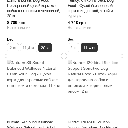
Lamb & Lentils Dog Food -
Turkey, Chiken & Duck Dog
Беззерновой сухой корм для
Food - Сухой беззерновой
собак с ягненком и чечевицей,
корм с индюшкой, уткой и
20 кг
курицей
8 769 грн
4 748 грн
Нет в наличии
Нет в наличии
Вес
Вес
2 кг
11,4 кг
20 кг
2 кг
11,4 кг
Nutram S9 Sound Balanced
Nutram I20 Ideal Solution
Wellness Natural Lamb Adult
Support Sensitive Dog Natural