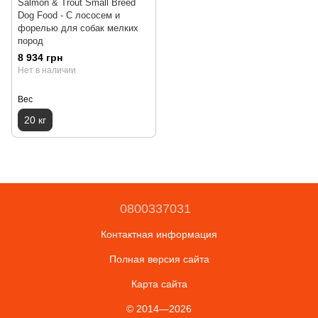
Salmon & Trout Small Breed
Dog Food - С лососем и
форелью для собак мелких
пород
8 934 грн
Нет в наличии
Вес
20 кг
0800337031
Контактная информация
Полная версия сайта
Карта сайта
© 2014—2026