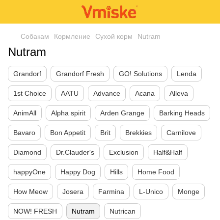
Собакам
Кормление
Сухой корм
Nutram
Nutram
Grandorf
Grandorf Fresh
GO! Solutions
Lenda
1st Choice
AATU
Advance
Acana
Alleva
AnimAll
Alpha spirit
Arden Grange
Barking Heads
Bavaro
Bon Appetit
Brit
Brekkies
Carnilove
Diamond
Dr.Clauder's
Exclusion
Half&Half
happyOne
Happy Dog
Hills
Home Food
How Meow
Josera
Farmina
L-Unico
Monge
NOW! FRESH
Nutram
Nutrican