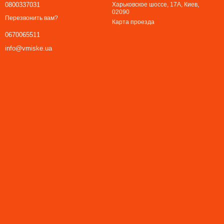
0800337031
Харьковское шоссе, 17А, Киев,
02090
Перезвонить вам?
Карта проезда
0670065511
info@vmiske.ua