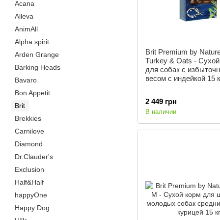
Acana
Alleva
AnimAll
Alpha spirit
Brit Premium by Nature
Arden Grange
Turkey & Oats - Сухой
Barking Heads
для собак с избыточ
весом с индейкой 15 к
Bavaro
Bon Appetit
2 449 грн
Brit
В наличии
Brekkies
Carnilove
Diamond
Dr.Clauder's
Exclusion
Half&Half
happyOne
Happy Dog