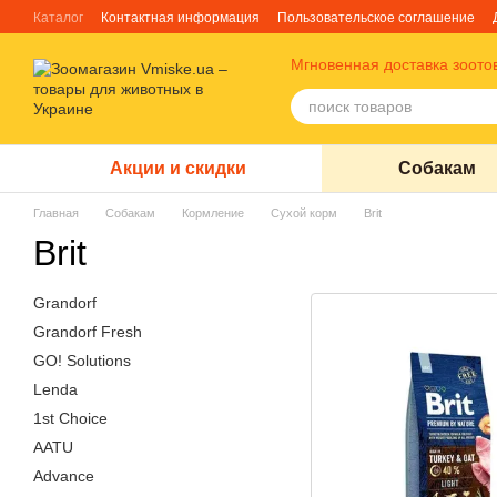
Перейти к основному контенту
Каталог
Контактная информация
Пользовательское соглашение
Отзывы о магазине
Блог
О нас
Факты про TM Грандорф
Мгновенная доставка зоото
Акции и скидки
Собакам
Главная
Собакам
Кормление
Сухой корм
Brit
Brit
Grandorf
Grandorf Fresh
GO! Solutions
Lenda
1st Choice
AATU
Advance