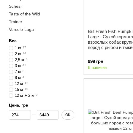
Schesir
Taste of the Wild
Trainer
Versele-Laga
Brit Fresh Fish Pumpki
Large - Сухой корм д
Вес
взрослых собак круп
пород с рыбой и тыкво
1 кг
27
2 кг
14
2,5 кг
6
999 грн
3 кг
41
В наличии
7 кг
8
8 кг
4
12 кг
42
15 кг
10
12 кг + 2 кг
2
Цена, грн
От Цена, грн
До Цена, грн
OK