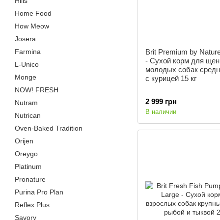
Hills
Home Food
How Meow
Josera
Farmina
Brit Premium by Natur
- Сухой корм для щен
L-Unico
молодых собак средн
Monge
с курицей 15 кг
NOW! FRESH
2 999 грн
Nutram
В наличии
Nutrican
Oven-Baked Tradition
Orijen
Oreygo
Platinum
Pronature
Purina Pro Plan
Reflex Plus
Savory