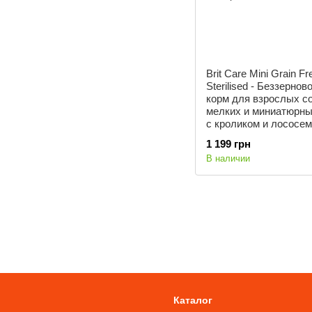
Brit Care Mini Grain Fr
Sterilised - Беззернов
корм для взрослых с
мелких и миниатюрны
с кроликом и лососем 
1 199 грн
В наличии
Каталог