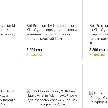
e Junior M
Brit Premium by Nature Junior
Brit Premiu
ков и
XL - Сухой корм для щенков и
L+XL - Сух
их пород
молодых собак гигантских
стареющих
пород с курицей 15 кг
гигантских
кг
3 299 грн
3 399 грн
В наличии
В наличии