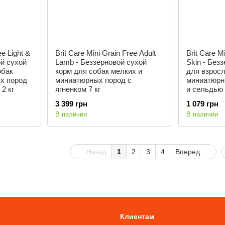
ee Light &
Brit Care Mini Grain Free Adult
Brit Care M
ой сухой
Lamb - Беззерновой сухой
Skin - Без
обак
корм для собак мелких и
для взросл
х пород
миниатюрных пород с
миниатюрн
2 кг
ягненком 7 кг
и сельдью 
3 399 грн
1 079 грн
В наличии
В наличии
Назад
1
2
3
4
Вперед
Клиентам