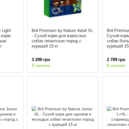
 Light
Brit Premium by Nature Adult XL
Brit Premiu
 корм
- Сухой корм для взрослых
Сухой кор
ным
собак гигантских пород с
собак бол
г
курицей 15 кг
курицей 15
3 299 грн
2 799 грн
В наличии
В наличии