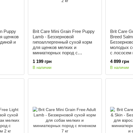
in Puppy
Brit Care Mini Grain Free Puppy
Brit Care G
ля щенков
Lamb - Беззерновой
Breed Salm
диной и
гипоаллергенный сухой корм
Беззерново
для щенков мелких и
молодых с
миниатюрных пород с
с лососем 
ягненком 2 кг
1 199 грн
4 899 грн
В наличии
В наличии