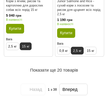
Корм з ягням, рисом та
Junior Salmone and Rice -
картоплею для дорослих
сухий корм з лососем та
собак всіх порід 15 кг
рисом для цуценят всіх порід
2,5 кг
5 040 грн
1 190 грн
В наявності
В наявності
Купити
Купити
Вага
Вага
2,5 кг
15 кг
0,8 кг
2,5 кг
15 кг
Показати ще 20 товарів
Назад
Вперед
1
з 38