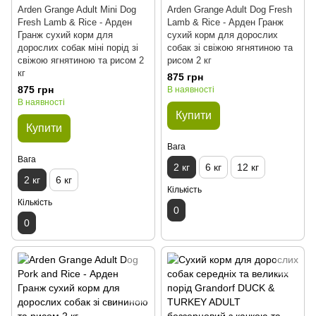
Arden Grange Adult Mini Dog
Arden Grange Adult Dog Fresh
Fresh Lamb & Rice - Арден
Lamb & Rice - Арден Гранж
Гранж сухий корм для
сухий корм для дорослих
дорослих собак міні порід зі
собак зі свіжою ягнятиною та
свіжою ягнятиною та рисом 2
рисом 2 кг
кг
875 грн
875 грн
В наявності
В наявності
Купити
Купити
Вага
Вага
2 кг
6 кг
12 кг
2 кг
6 кг
Кількість
Кількість
0
0