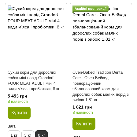
Акційні пропозиції
Сухий корм для дорослих
Oven-Baked Tradition Dental
собак міні порід Grandorf
Сare - Овен-Бейкед
FOUR MEAT ADULT міні 4
повнораціонний
види м'яса і пробіотики, 8 кг
збалансований корм для
дорослих собак малих порід з
5 453 грн
рибою 1,81 кг
В наявності
1 821 грн
Купити
В наявності
Купити
Вага
1 кг
3 кг
8 кг