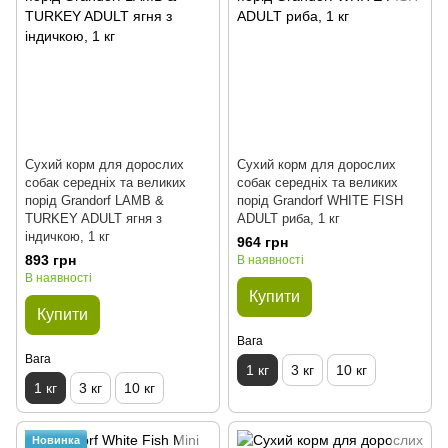
Сухий корм для дорослих
Сухий корм для дорослих
собак середніх та великих
собак середніх та великих
порід Grandorf LAMB &
порід Grandorf WHITE FISH
TURKEY ADULT ягня з
ADULT риба, 1 кг
індичкою, 1 кг
964 грн
893 грн
В наявності
В наявності
Купити
Купити
Вага
Вага
1 кг
3 кг
10 кг
1 кг
3 кг
10 кг
Новинка