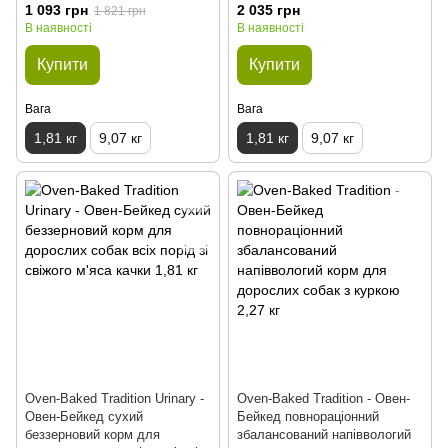
1 093 грн
2 035 грн
1 821 грн
В наявності
В наявності
Купити
Купити
Вага
Вага
1,81 кг
9,07 кг
1,81 кг
9,07 кг
Oven-Baked Tradition Urinary -
Oven-Baked Tradition - Овен-
Овен-Бейкед сухий
Бейкед повнораціонний
беззерновий корм для
збалансований напіввологий