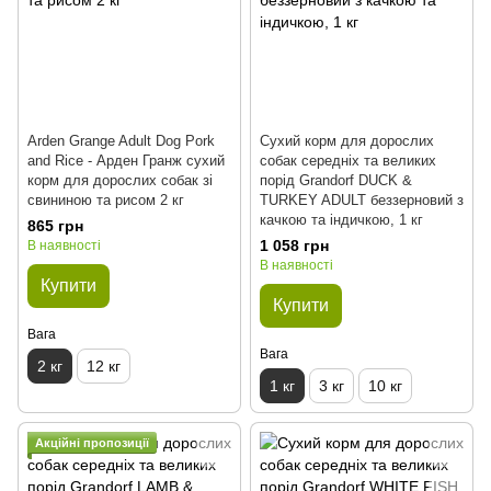
Arden Grange Adult Dog Pork
Сухий корм для дорослих
and Rice - Арден Гранж сухий
собак середніх та великих
корм для дорослих собак зі
порід Grandorf DUCK &
свининою та рисом 2 кг
TURKEY ADULT беззерновий з
качкою та індичкою, 1 кг
865 грн
1 058 грн
В наявності
В наявності
Купити
Купити
Вага
Вага
2 кг
12 кг
1 кг
3 кг
10 кг
Акційні пропозиції