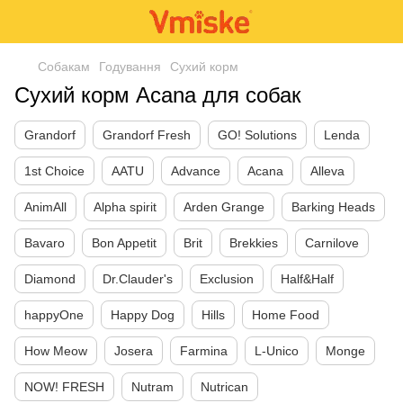
Собакам
Годування
Сухий корм
Cухий корм Acana для собак
Grandorf
Grandorf Fresh
GO! Solutions
Lenda
1st Choice
AATU
Advance
Acana
Alleva
AnimAll
Alpha spirit
Arden Grange
Barking Heads
Bavaro
Bon Appetit
Brit
Brekkies
Carnilove
Diamond
Dr.Clauder's
Exclusion
Half&Half
happyOne
Happy Dog
Hills
Home Food
How Meow
Josera
Farmina
L-Unico
Monge
NOW! FRESH
Nutram
Nutrican