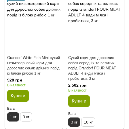
Grandorf White Fish Mini сухий
Сухий корм для дорослих
низькозерновий корм для
собак середніх та великих
дорослих собак дрібних порід
порід Grandorf FOUR MEAT
із білою рибою 1 кг
ADULT 4 види м'яса і
пробіотики, 3 кг
928 грн
2 502 грн
В наявності
В наявності
Купити
Купити
Вага
Вага
1 кг
3 кг
3 кг
10 кг