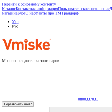
Перейти к основному контенту
Каталог
Контактная информация
Пользовательское соглашение
Д
магазине
Блог
О нас
Факты про TM Грандорф
Укр
Рус
Мгновенная доставка зоотоваров
0800337031
Перезвонить вам?