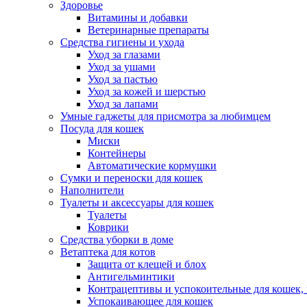
Здоровье
Витамины и добавки
Ветеринарные препараты
Средства гигиены и ухода
Уход за глазами
Уход за ушами
Уход за пастью
Уход за кожей и шерстью
Уход за лапами
Умные гаджеты для присмотра за любимцем
Посуда для кошек
Миски
Контейнеры
Автоматические кормушки
Сумки и переноски для кошек
Наполнители
Туалеты и аксессуары для кошек
Туалеты
Коврики
Средства уборки в доме
Ветаптека для котов
Защита от клещей и блох
Антигельминтики
Контрацептивы и успокоительные для кошек, к
Успокаивающее для кошек