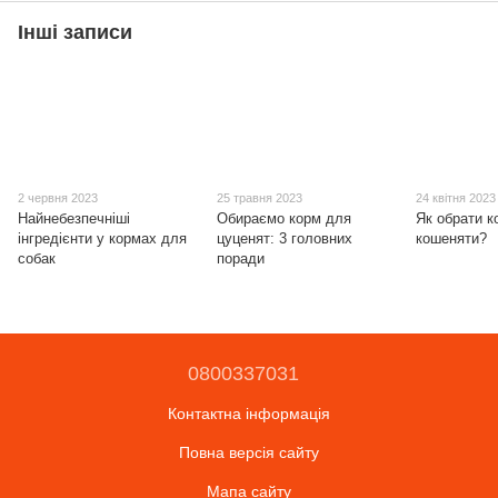
Інші записи
2 червня 2023
25 травня 2023
24 квітня 2023
Найнебезпечніші
Обираємо корм для
Як обрати к
інгредієнти у кормах для
цуценят: 3 головних
кошеняти?
собак
поради
0800337031
Контактна інформація
Повна версія сайту
Мапа сайту