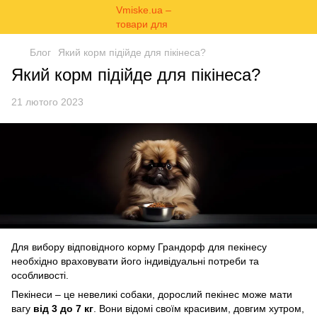
Блог
Який корм підійде для пікінеса?
Який корм підійде для пікінеса?
21 лютого 2023
Для вибору відповідного корму Грандорф для пекінесу
необхідно враховувати його індивідуальні потреби та
особливості.
Пекінеси – це невеликі собаки, дорослий пекінес може мати
вагу
від 3 до 7 кг
. Вони відомі своїм красивим, довгим хутром,