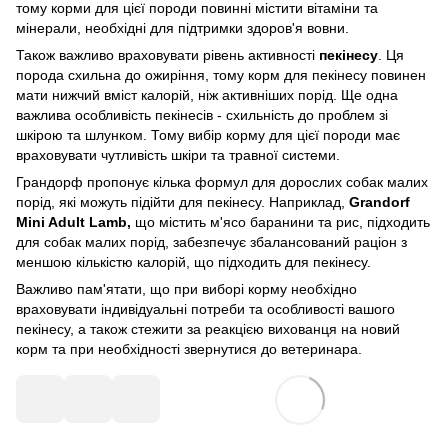
тому корми для цієї породи повинні містити вітаміни та
мінерали, необхідні для підтримки здоров'я вовни.
Також важливо враховувати рівень активності
пекінесу
. Ця
порода схильна до ожиріння, тому корм для пекінесу повинен
мати нижчий вміст калорій, ніж активніших порід. Ще одна
важлива особливість пекінесів - схильність до проблем зі
шкірою та шлунком. Тому вибір корму для цієї породи має
враховувати чутливість шкіри та травної системи.
Грандорф пропонує кілька формул для дорослих собак малих
порід, які можуть підійти для пекінесу. Наприклад,
Grandorf
Mini Adult Lamb,
що містить м'ясо баранини та рис, підходить
для собак малих порід, забезпечує збалансований раціон з
меншою кількістю калорій, що підходить для пекінесу.
Важливо пам'ятати, що при виборі корму необхідно
враховувати індивідуальні потреби та особливості вашого
пекінесу, а також стежити за реакцією вихованця на новий
корм та при необхідності звернутися до ветеринара.